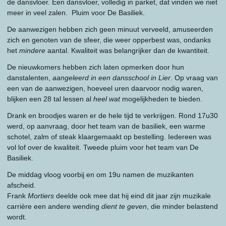
de dansvloer. Een dansvloer, volledig in parket, dat vinden we niet
meer in veel zalen. Pluim voor De Basiliek.
De aanwezigen hebben zich geen minuut verveeld, amuseerden
zich en genoten van de sfeer, die weer opperbest was, ondanks
het
mindere
aantal. Kwaliteit was belangrijker dan de kwantiteit.
De nieuwkomers hebben zich laten opmerken door hun
danstalenten,
aangeleerd in een dansschool in Lier
. Op vraag van
een van de aanwezigen, hoeveel uren daarvoor nodig waren,
blijken een 28 tal lessen al
heel wat
mogelijkheden te bieden.
Drank en broodjes waren er de hele tijd te verkrijgen. Rond 17u30
werd, op aanvraag, door het team van de basiliek, een warme
schotel, zalm of steak klaargemaakt op bestelling. Iedereen was
vol lof over de kwaliteit. Tweede pluim voor het team van De
Basiliek.
De middag vloog voorbij en om 19u namen de muzikanten
afscheid.
Frank
Mortiers
deelde ook mee dat hij eind dit jaar zijn muzikale
carrière een andere wending
dient te geven
, die minder belastend
wordt.