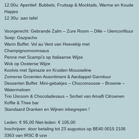
12.00u: Aperitief: Bubbels, Fruitsap & Mocktails, Warme en Koude
Hapjes
12.30u: aan tafel
Voorgerecht: Gebrande Zalm – Zure Room – Dille – Uienconfituur
Soep: Gazpacho
Warm Buffet: Vol au Vent van Hoevekip met
Champignonroomsaus
Penne met Scampi’s op Italiaanse Wijze
Wok op Oosterse Wijze
Koolvis met Spinazie en Kruiden Mousseline
Zomerse Groenten Assortiment & Aardappel Garnituur
Desserten Buffet: Mini-gebakjes – Chocomousse – Brownie –
Watermeloen
Trio IJsroom & Chocoladesaus – Sorbet van Amalfi Citroenen
Koffie & Thee bar
Standaard Dranken en Wijnen inbegrepen !
Leden: € 95,00 Niet-leden: € 105,00
Inschrijven: door betaling tot 23 augustus op BE40 0015 2106
3363 van IRSC B vzw