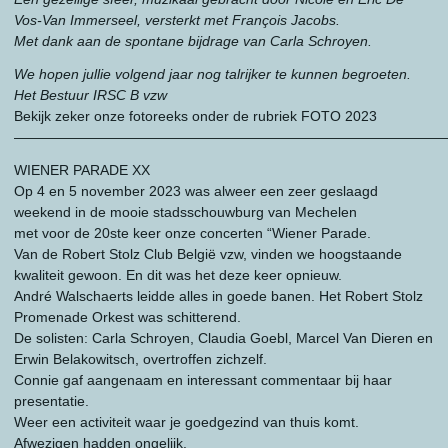
Vos-Van Immerseel, versterkt met François Jacobs.
Met dank aan de spontane bijdrage van Carla Schroyen.
We hopen jullie volgend jaar nog talrijker te kunnen begroeten.
Het Bestuur IRSC B vzw
Bekijk zeker onze fotoreeks onder de rubriek FOTO 2023
———————————————————————————————
WIENER PARADE XX
Op 4 en 5 november 2023 was alweer een zeer geslaagd
weekend in de mooie stadsschouwburg van Mechelen
met voor de 20ste keer onze concerten “Wiener Parade.
Van de Robert Stolz Club België vzw, vinden we hoogstaande
kwaliteit gewoon. En dit was het deze keer opnieuw.
André Walschaerts leidde alles in goede banen. Het Robert Stolz
Promenade Orkest was schitterend.
De solisten: Carla Schroyen, Claudia Goebl, Marcel Van Dieren en
Erwin Belakowitsch, overtroffen zichzelf.
Connie gaf aangenaam en interessant commentaar bij haar
presentatie.
Weer een activiteit waar je goedgezind van thuis komt.
Afwezigen hadden ongelijk.