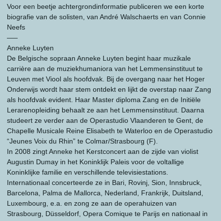
Voor een beetje achtergrondinformatie publiceren we een korte
biografie van de solisten, van André Walschaerts en van Connie
Neefs
—–
Anneke Luyten
De Belgische sopraan Anneke Luyten begint haar muzikale
carrière aan de muziekhumaniora van het Lemmensinstituut te
Leuven met Viool als hoofdvak. Bij de overgang naar het Hoger
Onderwijs wordt haar stem ontdekt en lijkt de overstap naar Zang
als hoofdvak evident. Haar Master diploma Zang en de Initiële
Lerarenopleiding behaalt ze aan het Lemmensinstituut. Daarna
studeert ze verder aan de Operastudio Vlaanderen te Gent, de
Chapelle Musicale Reine Elisabeth te Waterloo en de Operastudio
“Jeunes Voix du Rhin” te Colmar/Strasbourg (F).
In 2008 zingt Anneke het Kerstconcert aan de zijde van violist
Augustin Dumay in het Koninklijk Paleis voor de voltallige
Koninklijke familie en verschillende televisiestations.
Internationaal concerteerde ze in Bari, Rovinj, Sion, Innsbruck,
Barcelona, Palma de Mallorca, Nederland, Frankrijk, Duitsland,
Luxembourg, e.a. en zong ze aan de operahuizen van
Strasbourg, Düsseldorf, Opera Comique te Parijs en nationaal in