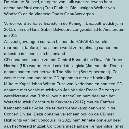
De Munt te Brussel, de opera van Luik waar ze tevens haar
eerste hoofdrol zong (Frau Fluth in “Die Lustigen Weiber von
Windsor”) en de Vlaamse Opera Gent/Antwerpen.
Verder werd ze halve finaliste in de Koningin Elisabethwedstrijd in
2011 en in de Hans Gabor Belvedere zangwedstrijd te Amsterdam
in 2013.
Als veel gevraagde sopraan binnen de HAFABRA-wereld
(harmonie, fanfare, brassband) werkt ze regelmatig samen met
orkesten in binnen- en buitenland.
CD-opnames maakte ze met Central Band of the Royal Air Force
Northolt (UK) waarmee ze I colori della gioia (Jan Van der Roost)
opnam samen met het werk The Miracle (Bert Appermont). Ze
werkte mee aan meerdere CD-opnamen met de Koninklijke
Militaire Kapel Johan Willem Friso van Nederland en aan een CD-
opname met vocale muziek van Jan Van der Roost. Ze zong de
wereldcreatie van “I shall love but thee” en nam deel aan het
Wereld Muziek Concours in Kerkrade (2017) met de Fanfare
Kempenbloei uit Achel die tevens wereldkampioen werd in de
Concert Divisie. Deze opname verscheen ook op de CD met
Highlights van het Concours. In 2022 nam Anneke opnieuw deel
aan het Wereld Muziek Concours met Fanfare Kempenbloei (met