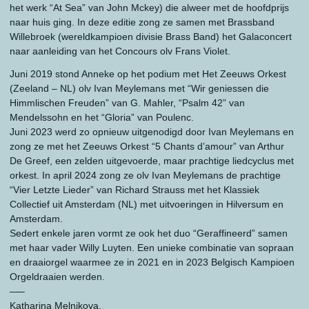
het werk “At Sea” van John Mckey) die alweer met de hoofdprijs
naar huis ging. In deze editie zong ze samen met Brassband
Willebroek (wereldkampioen divisie Brass Band) het Galaconcert
naar aanleiding van het Concours olv Frans Violet.
Juni 2019 stond Anneke op het podium met Het Zeeuws Orkest
(Zeeland – NL) olv Ivan Meylemans met “Wir geniessen die
Himmlischen Freuden” van G. Mahler, “Psalm 42” van
Mendelssohn en het “Gloria” van Poulenc.
Juni 2023 werd zo opnieuw uitgenodigd door Ivan Meylemans en
zong ze met het Zeeuws Orkest “5 Chants d’amour” van Arthur
De Greef, een zelden uitgevoerde, maar prachtige liedcyclus met
orkest. In april 2024 zong ze olv Ivan Meylemans de prachtige
“Vier Letzte Lieder” van Richard Strauss met het Klassiek
Collectief uit Amsterdam (NL) met uitvoeringen in Hilversum en
Amsterdam.
Sedert enkele jaren vormt ze ook het duo “Geraffineerd” samen
met haar vader Willy Luyten. Een unieke combinatie van sopraan
en draaiorgel waarmee ze in 2021 en in 2023 Belgisch Kampioen
Orgeldraaien werden.
—–
Katharina Melnikova,