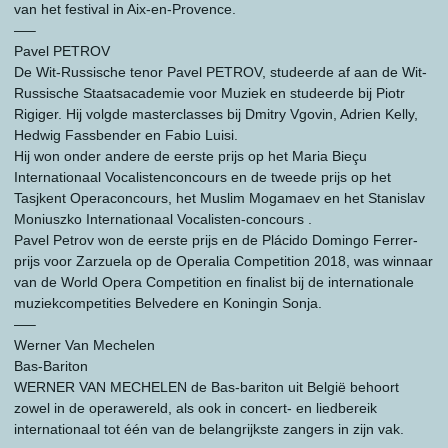
van het festival in Aix-en-Provence.
—–
Pavel PETROV
De Wit-Russische tenor Pavel PETROV, studeerde af aan de Wit-
Russische Staatsacademie voor Muziek en studeerde bij Piotr
Rigiger. Hij volgde masterclasses bij Dmitry Vgovin, Adrien Kelly,
Hedwig Fassbender en Fabio Luisi.
Hij won onder andere de eerste prijs op het Maria Bieçu
Internationaal Vocalistenconcours en de tweede prijs op het
Tasjkent Operaconcours, het Muslim Mogamaev en het Stanislav
Moniuszko Internationaal Vocalisten-concours .
Pavel Petrov won de eerste prijs en de Plácido Domingo Ferrer-
prijs voor Zarzuela op de Operalia Competition 2018, was winnaar
van de World Opera Competition en finalist bij de internationale
muziekcompetities Belvedere en Koningin Sonja.
—–
Werner Van Mechelen
Bas-Bariton
WERNER VAN MECHELEN de Bas-bariton uit België behoort
zowel in de operawereld, als ook in concert- en liedbereik
internationaal tot één van de belangrijkste zangers in zijn vak.