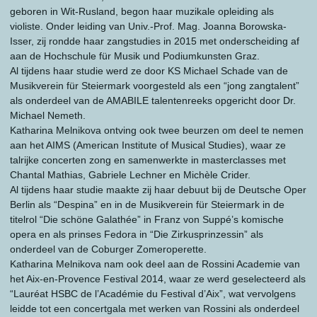
geboren in Wit-Rusland, begon haar muzikale opleiding als
violiste. Onder leiding van Univ.-Prof. Mag. Joanna Borowska-
Isser, zij rondde haar zangstudies in 2015 met onderscheiding af
aan de Hochschule für Musik und Podiumkunsten Graz.
Al tijdens haar studie werd ze door KS Michael Schade van de
Musikverein für Steiermark voorgesteld als een “jong zangtalent”
als onderdeel van de AMABILE talentenreeks opgericht door Dr.
Michael Nemeth.
Katharina Melnikova ontving ook twee beurzen om deel te nemen
aan het AIMS (American Institute of Musical Studies), waar ze
talrijke concerten zong en samenwerkte in masterclasses met
Chantal Mathias, Gabriele Lechner en Michèle Crider.
Al tijdens haar studie maakte zij haar debuut bij de Deutsche Oper
Berlin als “Despina” en in de Musikverein für Steiermark in de
titelrol “Die schöne Galathée” in Franz von Suppé’s komische
opera en als prinses Fedora in “Die Zirkusprinzessin” als
onderdeel van de Coburger Zomeroperette.
Katharina Melnikova nam ook deel aan de Rossini Academie van
het Aix-en-Provence Festival 2014, waar ze werd geselecteerd als
“Lauréat HSBC de l’Académie du Festival d’Aix”, wat vervolgens
leidde tot een concertgala met werken van Rossini als onderdeel