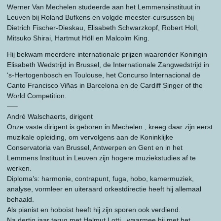
Werner Van Mechelen studeerde aan het Lemmensinstituut in
Leuven bij Roland Bufkens en volgde meester-cursussen bij
Dietrich Fischer-Dieskau, Elisabeth Schwarzkopf, Robert Holl,
Mitsuko Shirai, Hartmut Höll en Malcolm King.
Hij bekwam meerdere internationale prijzen waaronder Koningin
Elisabeth Wedstrijd in Brussel, de Internationale Zangwedstrijd in
‘s-Hertogenbosch en Toulouse, het Concurso Internacional de
Canto Francisco Viñas in Barcelona en de Cardiff Singer of the
World Competition.
—–
André Walschaerts, dirigent
Onze vaste dirigent is geboren in Mechelen , kreeg daar zijn eerst
muzikale opleiding, om vervolgens aan de Koninklijke
Conservatoria van Brussel, Antwerpen en Gent en in het
Lemmens Instituut in Leuven zijn hogere muziekstudies af te
werken.
Diploma’s: harmonie, contrapunt, fuga, hobo, kamermuziek,
analyse, vormleer en uiteraard orkestdirectie heeft hij allemaal
behaald.
Als pianist en hoboïst heeft hij zijn sporen ook verdiend.
Na dertig jaar terug met Helmut Lotti , waarmee hij met het