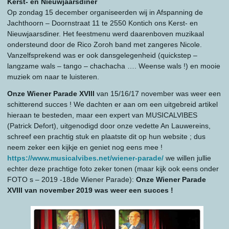
Kerst- en Nieuwjaarsdiner
Op zondag 15 december organiseerden wij in Afspanning de
Jachthoorn – Doornstraat 11 te 2550 Kontich ons Kerst- en
Nieuwjaarsdiner. Het feestmenu werd daarenboven muzikaal
ondersteund door de Rico Zoroh band met zangeres Nicole.
Vanzelfsprekend was er ook dansgelegenheid (quickstep –
langzame wals – tango – chachacha …. Weense wals !) en mooie
muziek om naar te luisteren.
Onze Wiener Parade XVIII
van 15/16/17 november was weer een
schitterend succes ! We dachten er aan om een uitgebreid artikel
hieraan te besteden, maar een expert van MUSICALVIBES
(Patrick Defort), uitgenodigd door onze vedette An Lauwereins,
schreef een prachtig stuk en plaatste dit op hun website ; dus
neem zeker een kijkje en geniet nog eens mee !
https://www.musicalvibes.net/wiener-parade/
we willen jullie
echter deze prachtige foto zeker tonen (maar kijk ook eens onder
FOTO s – 2019 -18de Wiener Parade):
Onze Wiener Parade
XVIII van november 2019 was weer een succes !