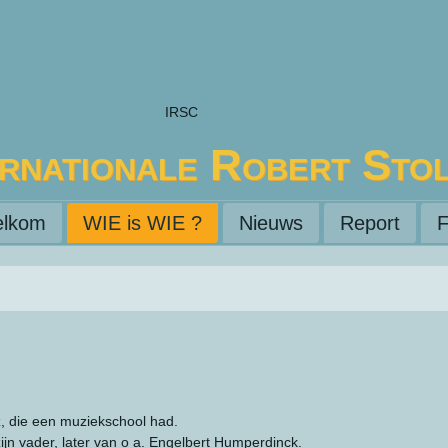
IRSC
ernationale Robert Sto
lkom
WIE is WIE ?
Nieuws
Report
F
z, die een muziekschool had.
zijn vader, later van o a. Engelbert Humperdinck.