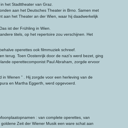
nt in het Stadttheater van Graz.
erbonden aan het Deutsches Theater in Brno. Samen met
t aan het Theater an der Wien, waar hij daadwerkelijk
as ist der Frühling in Wien.
ndere titels, op het repertoire zou verschijnen. Het
j behalve operettes ook filmmuziek schreef.
n terug. Toen Oostenrijk door de nazi’s werd bezet, ging
s belande operettecomponist Paul Abraham, zorgde ervoor
d in Wenen ” . Hij zorgde voor een herleving van de
iepura en Martha Eggerth, werd opgevoerd.
ofoonplaatopnamen : van complete operettes, van
ie goldene Zeit der Wiener Musik een ware schat aan