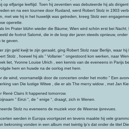
hij op elfjarige leeftijd. Toen hij zeventien was debuteerde hij als dirige
pgetreden en na een tournee door Rusland, werd Robert Stolz in 1903 v
 met wie hij in het huwelijk was getreden, kreeg Stolz een engagemen
se operette.
ls Im Prater blühn wieder die Bäume; Wien wird schön erst bei Nacht; D
eld de foxtrot Salomé, die in de loop der jaren steeds opnieuw, onder a
n te geven.
ijn geld kwijt te zijn geraakt, ging Robert Stolz naar Berlijn, waar hi
 Stolz , hoewel hij als ” Vollarier ” ongestoord kon werken, naar Wene
steek liet, Yvonne Louise Ulrich , een kennis van de eveneens in Parij
j volgde hem en huwde na de oorlog met hem.
oor de wind, voornamelijk door de concerten onder het motto ” Een avon
rking van Die lustige Witwe , die er als The merry widow , met Jan K
r René Clairs It happened tomorrow.
ijnaam ” Einzi “, de ” enige “, draagt, zich in Wenen.
poneerde Stolz nu eveneens de muziek voor de Weense ijsrevues.
ncerten werden in Europa voortgezet en tevens maakte hij vele gramm
 bekroning vonden in een album met twintig lp’s dat onder de titel D