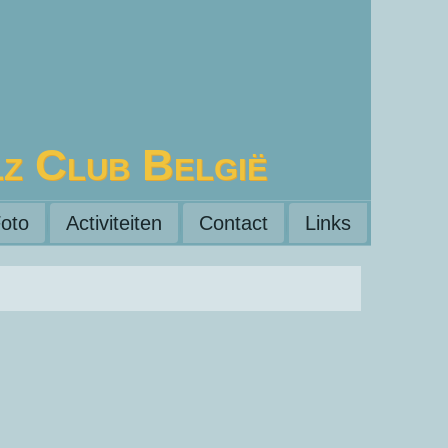
lz Club België
oto
Activiteiten
Contact
Links