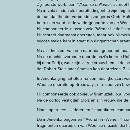
Zijn eerste werk, een
“Vlaamse brillante”
, schreef 
Na in vele steden als operettedirigent te zijn o
de aan dat theater verbonden zangeres Grete Holm,
betrokken werd bij de wedergeboorte van de Ween
Hij componeerde intussen vele “Wiener Lieder” zoa
Hij schreef daarnaast operettes, maar ook bijvoorbe
succes stelde hem in staat zijn dirigentschap eraa
Na als directeur van een naar hem genoemd theater z
Na de machtsovername door de nazi’s keerde Robert
hij naar Parijs, waar zijn vierde vrouw hem in de 
dat Robert Stolz naar Amerika kon doorreizen. Zi
In Amerika ging het Stolz na een moeilijke start v
Weense operette op Broadway , o.a. door zijn bewe
Hij componeerde ook opnieuw filmmuziek, o.a. voo
Na de oorlog vestigden Stolz en zijn vrouw, die de b
Naast operettes , liederen en filmpartituren com
De in Amerika begonnen ” Avond -in -Wenen “- co
fragmenten daaruit, en van Weense muziek, die hun