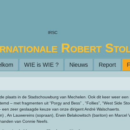
IRSC
ernationale Robert Sto
lkom
WIE is WIE ?
Nieuws
Report
F
 plaats in de Stadschouwburg van Mechelen. Ook dit keer weer een sc
emd – met fragmenten uit “Porgy and Bess” , “Follies”, “West Side Stor
. – een zeer geslaagde keuze van onze dirigent André Walschaerts.
n) , An Lauwereins (sopraan), Erwin Belakowitsch (bariton) en Marcel 
 handen van Connie Neefs.