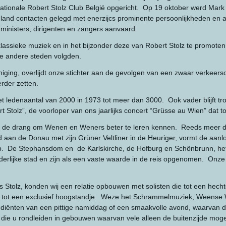
nationale Robert Stolz Club België opgericht. Op 19 oktober werd Mark
enland contacten gelegd met enerzijcs prominente persoonlijkheden en
 ministers, dirigenten en zangers aanvaard.
assieke muziek en in het bijzonder deze van Robert Stolz te promoten,
le andere steden volgden.
iging, overlijdt onze stichter aan de gevolgen van een zwaar verkeerso
rder zetten.
 het ledenaantal van 2000 in 1973 tot meer dan 3000. Ook vader blijft 
 Stolz”, de voorloper van ons jaarlijks concert “Grüsse au Wien” dat 
ide de drang om Wenen en Weners beter te leren kennen. Reeds meer da
an de Donau met zijn Grüner Veltliner in de Heuriger, vormt de aanl
p. De Stephansdom en de Karlskirche, de Hofburg en Schönbrunn, het
rlijke stad en zijn als een vaste waarde in de reis opgenomen. Onze ve
Stolz, konden wij een relatie opbouwen met solisten die tot een hecht
en tot een exclusief hoogstandje. Weze het Schrammelmuziek, Weense W
ngrediënten van een pittige namiddag of een smaakvolle avond, waarvan 
die u rondleiden in gebouwen waarvan vele alleen de buitenzijde mog