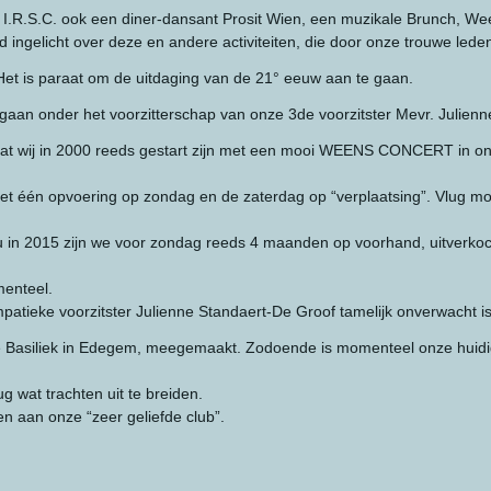
I.R.S.C. ook een diner-dansant Prosit Wien, een muzikale Brunch, Ween
eid ingelicht over deze en andere activiteiten, die door onze trouwe lede
Het is paraat om de uitdaging van de 21° eeuw aan te gaan.
egaan onder het voorzitterschap van onze 3de voorzitster Mevr. Julienn
 dat wij in 2000 reeds gestart zijn met een mooi WEENS CONCERT in
 één opvoering op zondag en de zaterdag op “verplaatsing”. Vlug moe
nu in 2015 zijn we voor zondag reeds 4 maanden op voorhand, uitverkoc
menteel.
atieke voorzitster Julienne Standaert-De Groof tamelijk onverwacht is
 De Basiliek in Edegem, meegemaakt. Zodoende is momenteel onze hui
g wat trachten uit te breiden.
n aan onze “zeer geliefde club”.