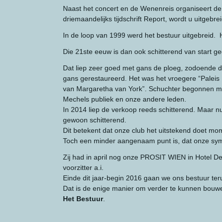
Naast het concert en de Wenenreis organiseert de 
driemaandelijks tijdschrift Report, wordt u uitgebr
In de loop van 1999 werd het bestuur uitgebreid. 
Die 21ste eeuw is dan ook schitterend van start g
Dat liep zeer goed met gans de ploeg, zodoende
gans gerestaureerd. Het was het vroegere “Paleis
van Margaretha van York”. Schuchter begonnen met
Mechels publiek en onze andere leden.
In 2014 liep de verkoop reeds schitterend. Maar 
gewoon schitterend.
Dit betekent dat onze club het uitstekend doet mo
Toch een minder aangenaam punt is, dat onze symp
Zij had in april nog onze PROSIT WIEN in Hotel
voorzitter a.i.
Einde dit jaar-begin 2016 gaan we ons bestuur teru
Dat is de enige manier om verder te kunnen bouwe
Het Bestuur
.