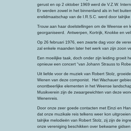
gerust en op 2 oktober 1969 werd de V.Z.W. Inter
Er werden zowel in het binnenland als in het buit
erelidmaatschap van de I.R.S.C. werd door talrijke
Trouw aan haar doelstellingen om de Weense en kl
georganiseerd. Antwerpen, Kortrijk, Knokke en ve
Op 26 februari 1976, een zwarte dag voor de veren
zal enkele maanden later het werk van zijn zoon ve
Een moeilijke taak, doch onder zijn leiding groeit
opnieuw een concert “van Johann Strauss to Robert
Uit liefde voor de muziek van Robert Stolz, groe
Wenen van deze componist. Het Wachauer gebied a
onontbeerlijke elementen in het Weense landscha
Musikverein zijn de zwaargewichten van deze wonde
Wenenreis.
Door onze zeer goede contacten met Einzi en Hans 
dat onze muzikale reis telkens weer kon uitgroei
talrijke melodieën van Robert Stolz, zij zijn de i
onze vereniging beschikken over bekwame gidsen 